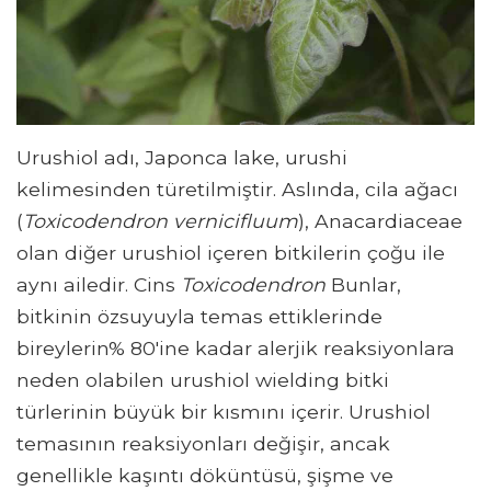
Urushiol adı, Japonca lake, urushi
kelimesinden türetilmiştir. Aslında, cila ağacı
(
Toxicodendron vernicifluum
), Anacardiaceae
olan diğer urushiol içeren bitkilerin çoğu ile
aynı ailedir. Cins
Toxicodendron
Bunlar,
bitkinin özsuyuyla temas ettiklerinde
bireylerin% 80'ine kadar alerjik reaksiyonlara
neden olabilen urushiol wielding bitki
türlerinin büyük bir kısmını içerir. Urushiol
temasının reaksiyonları değişir, ancak
genellikle kaşıntı döküntüsü, şişme ve