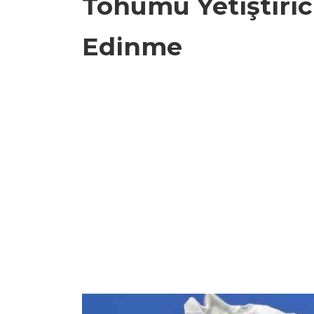
Tohumu Yetiştiric
Edinme