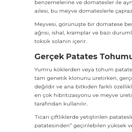
benzemelerine ve domatesler ile ayn
ailesi, bu meyve domateslerle çapraz
Meyvesi, görünüşte bir domatese 
ağrısı, ishal, kramplar ve bazı dur
toksik solanin içerir..
Gerçek Patates Tohumu 
Yumru köklerden veya tohum patatesle
tam genetik klonunu üretirken, gerç
değildir ve ana bitkiden farklı özell
en çok hibritizasyonu ve meyve üretimi
tarafından kullanılır..
Ticari çiftliklerde yetiştirilen patate
patatesinden” geçirilebilen yüksek ve