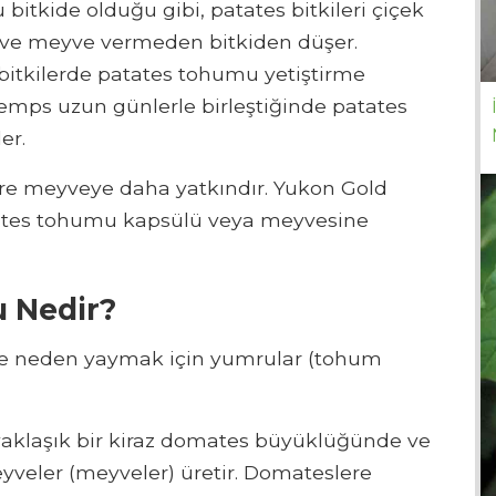
bitkide olduğu gibi, patates bitkileri çiçek
ur ve meyve vermeden bitkiden düşer.
 bitkilerde patates tohumu yetiştirme
 temps uzun günlerle birleştiğinde patates
er.
 göre meyveye daha yatkındır. Yukon Gold
atates tohumu kapsülü veya meyvesine
 Nedir?
ve neden yaymak için yumrular (tohum
 yaklaşık bir kiraz domates büyüklüğünde ve
veler (meyveler) üretir. Domateslere